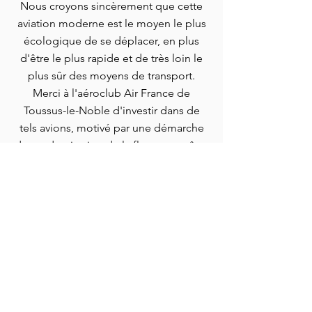
Nous croyons sincèrement que cette
aviation moderne est le moyen le plus
écologique de se déplacer, en plus
d'être le plus rapide et de très loin le
plus sûr des moyens de transport.
Merci à l'aéroclub Air France de
Toussus-le-Noble d'investir dans de
tels avions, motivé par une démarche
de modernisation de la flotte pour être
au top en performance
environnementale (l'empreinte sonore
de ces avions est incroyablement
réduite par rapport à ceux des
générations précédentes).
Et les paysages, vus du ciel...
C'est juste époustouflant!