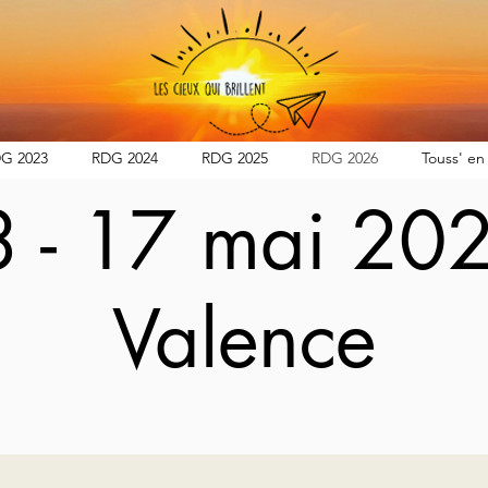
G 2023
RDG 2024
RDG 2025
RDG 2026
Touss' en 
3 - 17 mai 20
Valence