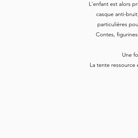
L'enfant est alors p
casque anti-bruit
particulières po
Contes, figurine
Une foi
La tente ressource e